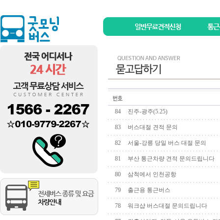
84
진주-광주(5.25)
83
버스대절 견적 문의
82
서울-강릉 당일 버스 대절 문의
81
부산 통근차량 견적 문의드립니다
80
삼척에서 인천공항
79
출근용 통근버스
78
워크샵 버스대절 문의드립니다