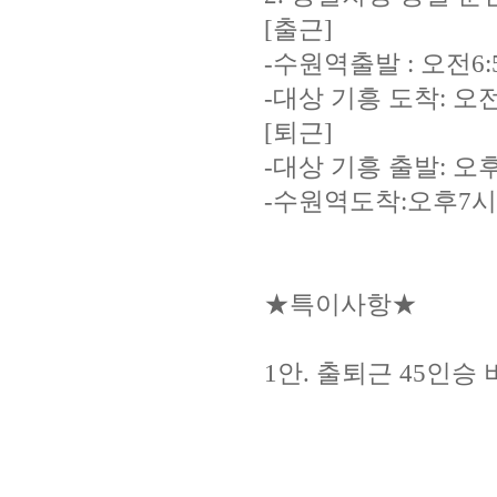
[출근]
-수원역출발 : 오전6:
-대상 기흥 도착: 오전
[퇴근]
-대상 기흥 출발: 오
-수원역도착:오후7시
★특이사항★
1안. 출퇴근 45인승