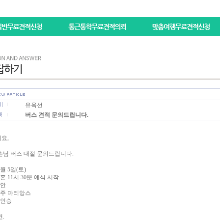
유옥선
버스 견적 문의드립니다.
요,
손님 버스 대절 문의드립니다.
0월 5일(토)
결혼 11시 30분 예식 시작
천안
청주 마리앙스
45인승
.