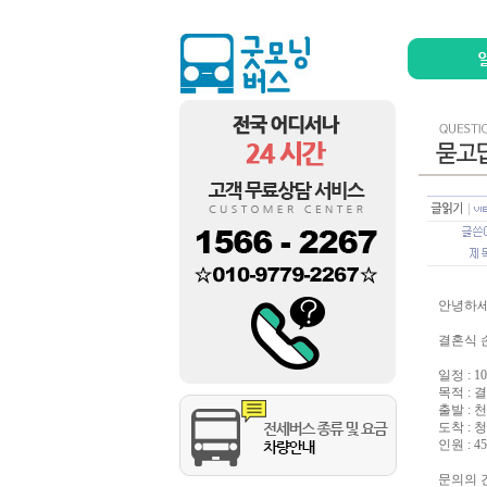
안녕하세
결혼식 
일정 : 1
목적 : 
출발 : 
도착 : 
인원 : 
문의의 건