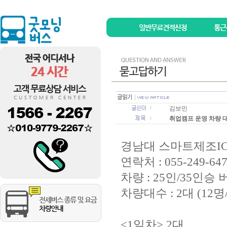
김보민
취업캠프 운영 차량 
경남대 스마트제조I
연락처 : 055-249-64
차량 : 25인/35인승 
차량대수 : 2대 (12명
<1일차> 2대