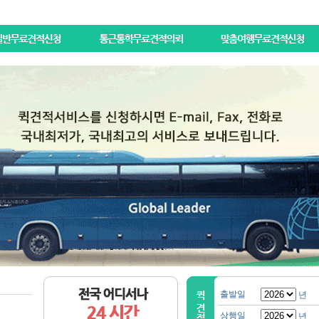
출발일
년
상행일
년