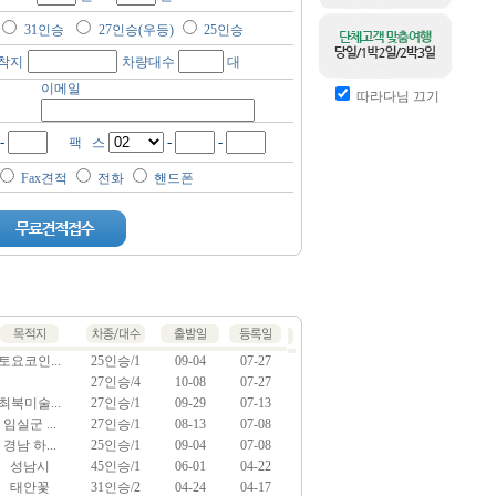
31인승
27인승(우등)
25인승
착지
차량대수
대
이메일
따라다님 끄기
-
-
-
팩 스
Fax견적
전화
핸드폰
토요코인...
25인승/1
09-04
07-27
27인승/4
10-08
07-27
최북미술...
27인승/1
09-29
07-13
임실군 ...
27인승/1
08-13
07-08
경남 하...
25인승/1
09-04
07-08
성남시
45인승/1
06-01
04-22
태안꽃
31인승/2
04-24
04-17