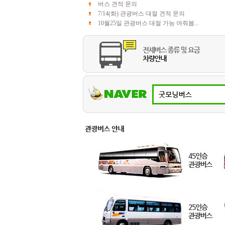
버스 견적 문의
7/14(화) 관광버스 대절 견적 문의
10월25일 관광버스 대절 가능 여줘봅...