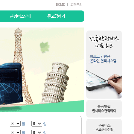
HOME
|
고객문의
월
일
월
일