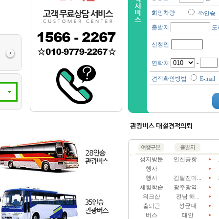
희망차량
45인승
출발지
도
신청인
-
연락처
견적확인방법
E-mail
성지방문
인천공항...
행사
행사
김달진미...
체험학습
광주광역...
워크샵
전남 해...
출퇴근
성균대
버스
태안